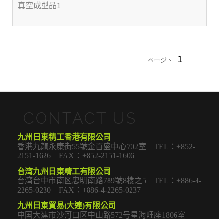
真空成型品1
1
ページ、
CONTACT US
九州日東精工香港有限公司
香港九龍永康街55號金百盛中心702室 TEL：+852-
2151-1626 FAX：+852-2151-1606
台湾九州日東精工有限公司
台湾台中市南区忠明南路789號8楼之5 TEL：+886-4-
2265-0230 FAX：+886-4-2265-0237
九州日東貿易(大連)有限公司
中国大連市沙河口区中山路572号星海旺座1806室