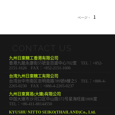
1
ページ、
CONTACT US
九州日東精工香港有限公司
香港九龍永康街55號金百盛中心702室 TEL：+852-
2151-1626 FAX：+852-2151-1606
台湾九州日東精工有限公司
台湾台中市南区忠明南路789號8楼之5 TEL：+886-4-
2265-0230 FAX：+886-4-2265-0237
九州日東貿易(大連)有限公司
中国大連市沙河口区中山路572号星海旺座1806室
TEL：+86-411-88144550
KYUSHU NITTO SEIKO(THAILAND)Co., Ltd.