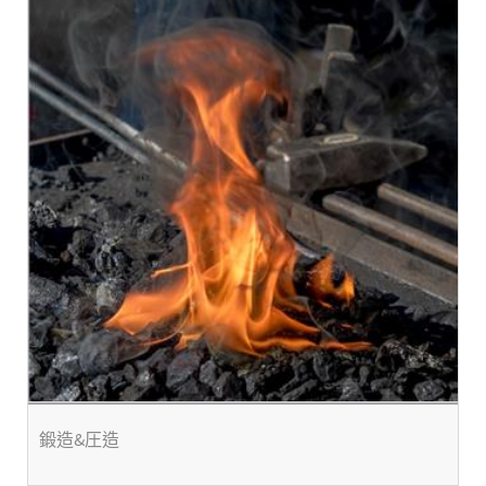
鍛造&圧造