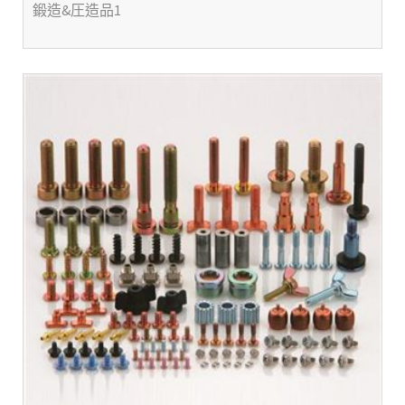
鍛造&圧造品1