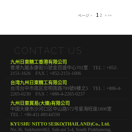
1
2
ページ、
>
>>
CONTACT US
九州日東精工香港有限公司
香港九龍永康街55號金百盛中心702室 TEL：+852-
2151-1626 FAX：+852-2151-1606
台湾九州日東精工有限公司
台湾台中市南区忠明南路789號8楼之5 TEL：+886-4-
2265-0230 FAX：+886-4-2265-0237
九州日東貿易(大連)有限公司
中国大連市沙河口区中山路572号星海旺座1806室
TEL：+86-411-88144550
KYUSHU NITTO SEIKO(THAILAND)Co., Ltd.
No.36, Sukhumvit62, Sub-soi 5-4, South Prakhanong,