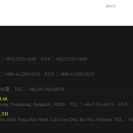
BACK
2151-1626 FAX：+852-2151-1606
-2265-0230 FAX：+886-4-2265-0237
EL：+86-411-88144550
td.
akhanong, Prakanong, Bangkok, 10260 TEL：+66-2-261-8115 FAX：
LTD
au Str, Dich Vong Hau Ward, Cau Giay Dist, Ha Noi, Vietnam TEL：+