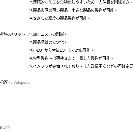
連続的な加工を自動化しやすいため、人件費を削減でき、コス
製品肉厚の薄い製品、小さな製品の製造が可能。
安定した精度の製品製造が可能。
製造のメリット：①加工コストの削減。
製品品質の安定化。
小LOTから大量LOTまで対応可能。
金型製造～出荷検査まで一貫した製造が可能。
インフラが完備されており、また政情不安などの不確定要素
考資料：
Wikipedia
LOAD: