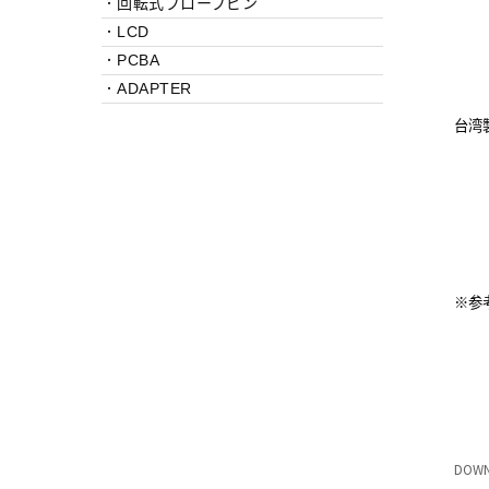
．回転式プローブピン
②
．LCD
③
．PCBA
④
．ADAPTER
台湾
②
③
④
⑤
※参
DOWN