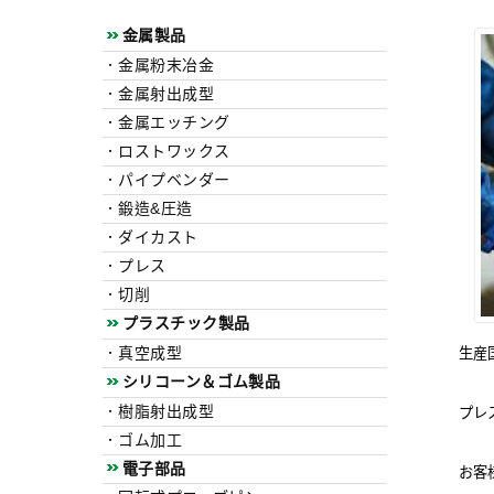
金属製品
．金属粉末冶金
．金属射出成型
．金属エッチング
．ロストワックス
．パイプベンダー
．鍛造&圧造
．ダイカスト
．プレス
．切削
プラスチック製品
．真空成型
生産
シリコーン＆ゴム製品
．樹脂射出成型
プレ
．ゴム加工
電子部品
お客