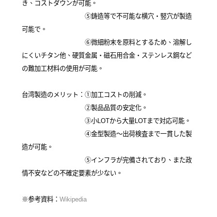
き、コストダウンが可能。
⑤鋳造等で不可能な横穴・竪穴が製造
可能で。
⑥微細粉末を原料とするため、溶解し
にくいチタン他、硬質金属・磁石用合金・ステンレス鋼など
の難加工材料の使用が可能。
台湾製造のメリット：①加工コストの削減。
②製品品質の安定化。
③小LOTから大量LOTまで対応可能。
④金型製造～出荷検査まで一貫した製
造が可能。
⑤インフラが完備されており、また政
情不安などの不確定要素が少ない。
※参考資料：
Wikipedia