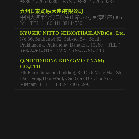
+886-4-2265-0230 FAX：+886-4-2265-0237
九州日東貿易(大連)有限公司
中国大連市沙河口区中山路572号星海旺座1806
室 TEL：+86-411-88144550
KYUSHU NITTO SEIKO(THAILAND)Co., Ltd.
No.36, Sukhumvit62, Sub-soi 5-4, South
Prakhanong, Prakanong, Bangkok, 10260 TEL：
+66-2-261-8115 FAX：+66-2-261-8113
Q-NITTO HONG KONG (VIET NAM)
CO.,LTD
7th Floor, Intracom building, 82 Dich Vong Hau Str,
Dich Vong Hau Ward, Cau Giay Dist, Ha Noi,
Vietnam TEL：+84-24-7305-5993