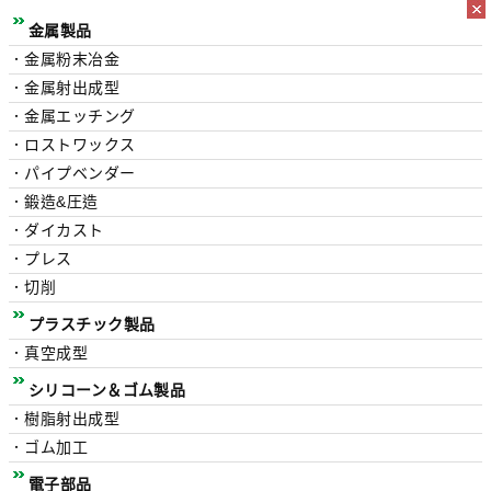
金属製品
．金属粉末冶金
．金属射出成型
．金属エッチング
．ロストワックス
．パイプベンダー
．鍛造&圧造
．ダイカスト
．プレス
．切削
プラスチック製品
．真空成型
シリコーン＆ゴム製品
．樹脂射出成型
．ゴム加工
電子部品