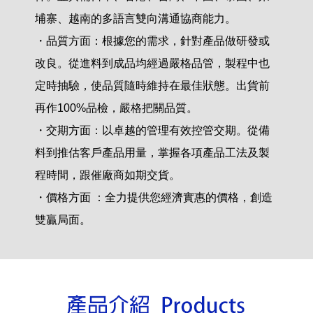
埔寨、越南的多語言雙向溝通協商能力。
・品質方面：根據您的需求，針對產品做研發或
改良。從進料到成品均經過嚴格品管，製程中也
定時抽驗，使品質隨時維持在最佳狀態。出貨前
再作100%品檢，嚴格把關品質。
・交期方面：以卓越的管理有效控管交期。從備
料到推估客戶產品用量，掌握各項產品工法及製
程時間，跟催廠商如期交貨。
・價格方面 ：全力提供您經濟實惠的價格，創造
雙贏局面。