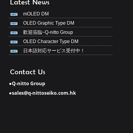
mOLED DM
OLED Graphic Type DM
歡迎蒞臨~Q-nitto Group
OLED Character Type DM
日本語対応サービス受付中！
●Q-nitto Group
●sales@q-nittoseiko.com.hk